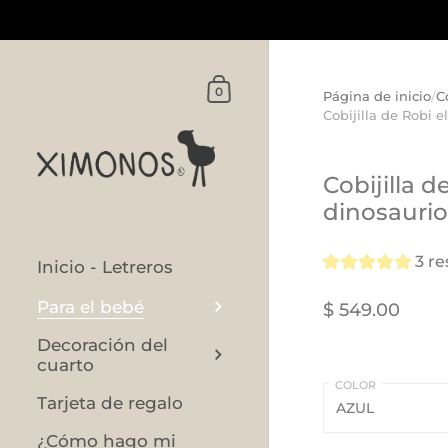
Ir al contenido
Carrito
0
Página de inicio
/
Co
Cobijilla de Robi e
Cobijilla d
dinosaurio
3 r
Inicio - Letreros
Para el bebé
$ 549.00
Decoración del
cuarto
COLOR
Tarjeta de regalo
¿Cómo hago mi