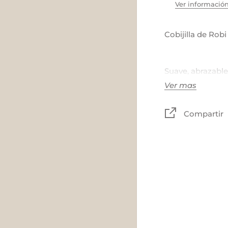
Ver información
Cobijilla de Robi
Suave, abrazable
secable.
Ver mas
Medida: 40x40 
Compartir
Material: 50% al
TIEMPO DE PRO
HÁBILES