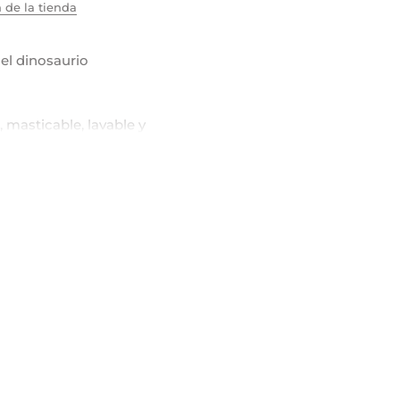
 de la tienda
 el dinosaurio
, masticable, lavable y
cm extendida
godón, 50% poliéster
DUCCIÓN 2 DÍAS