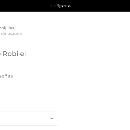
✨✨🐅☀️✨💫
bijillas
/
l dinosaurio
e Robi el
eseñas