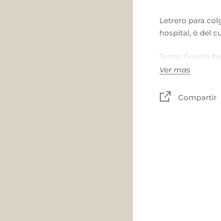
Letrero para colg
hospital, ó del c
Tema: Coneja bai
estrellas.
Ver mas
Colores: gris, ros
Compartir
menta, naranja p
Madera, tela y m
Tamaño:
Tablas: 55 x 21 
Rectangular: 50