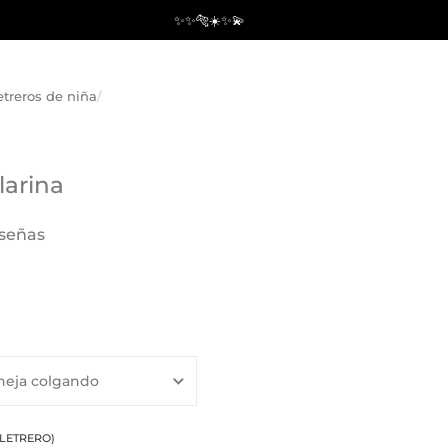
✨✨🐅☀️✨💫
etreros de niña
/
larina
eseñas
LETRERO)