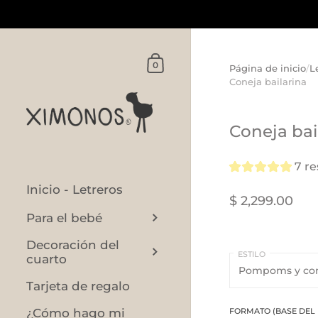
Ir al contenido
FORMATO
(base
Carrito
0
Página de inicio
/
L
del
Coneja bailarina
letrero)
Coneja bai
7 r
Inicio - Letreros
$ 2,299.00
Para el bebé
Decoración del
ESTILO
cuarto
Tarjeta de regalo
FORMATO (BASE DEL 
¿Cómo hago mi