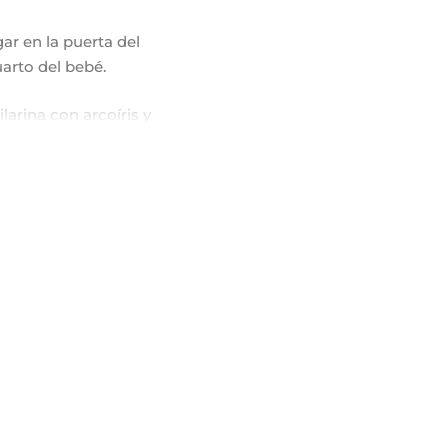
ar en la puerta del
uarto del bebé.
larina con arcoíris y
a, lila, blanco, verde
astel y azul bebé.
ecate.
cm + mecate
 x 30 cm + mecate