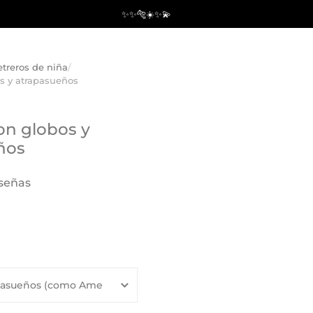
✨✨🐅☀️✨💫
etreros de niña
/
os y atrapasueños
on globos y
ños
eseñas