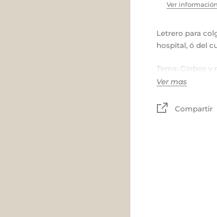
Ver información
Letrero para colg
hospital, ó del c
Tema: Globos y 
Ver mas
Colores: Gris, ro
amarillo claro y
Compartir
Madera, tela y m
Tamaño:
Tablas: 55 x 21 
Rectangular: 50