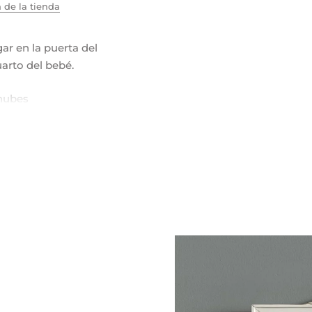
 de la tienda
ar en la puerta del
uarto del bebé.
nubes
sa claro, verde menta,
 blanco
ecate.
cm + mecate
 x 30 cm + mecate