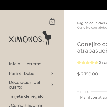
Ir al contenido
FORMATO
(base
Carrito
0
Página de inicio
/
L
del
Conejito con glob
letrero)
Conejito c
atrapasue
2 r
Inicio - Letreros
Para el bebé
$ 2,199.00
Decoración del
cuarto
ESTILO
Tarjeta de regalo
¿Cómo hago mi