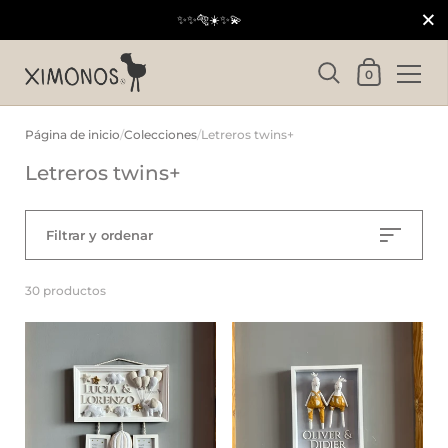
Cerrar
✨✨🐅☀️✨💫
Carrito
0
Ir al contenido
Página de inicio
/
Colecciones
/
Letreros twins+
Letreros twins+
Filtrar y ordenar
30 productos