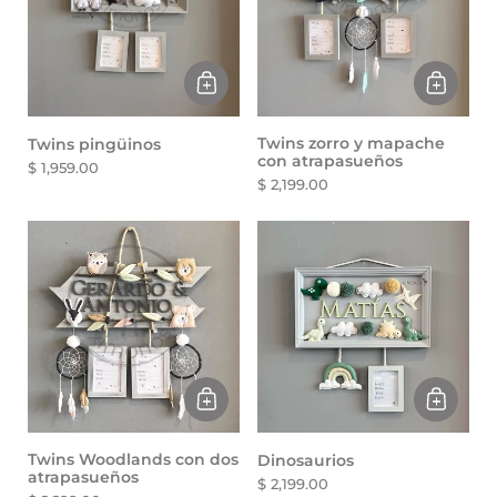
Twins zorro y mapache
Twins pingüinos
con atrapasueños
$ 1,959.00
$ 2,199.00
Twins Woodlands con dos
Dinosaurios
atrapasueños
$ 2,199.00