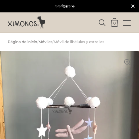
Cerrar
✨✨🐅☀️✨💫
Carrito
0
Ir al contenido
Página de inicio
/
Móviles
/
Móvil de libélulas y estrellas