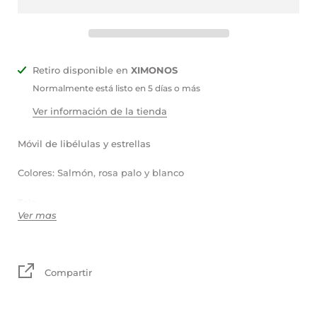
Retiro disponible en
XIMONOS
Normalmente está listo en 5 días o más
Ver información de la tienda
Móvil de libélulas y estrellas
Colores: Salmón, rosa palo y blanco
Tela
Ver mas
30x30 cm
TIEMPO DE PRODUCCIÓN 10-12 DÍAS MÁS LOS DÍAS DE
Compartir
ENVÍO