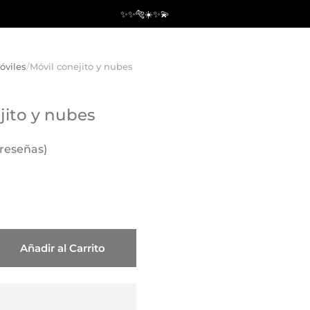
✨✨🐅☀️✨💫
óviles
/
Móvil conejito y nubes
jito y nubes
 reseñas)
Añadir al Carrito