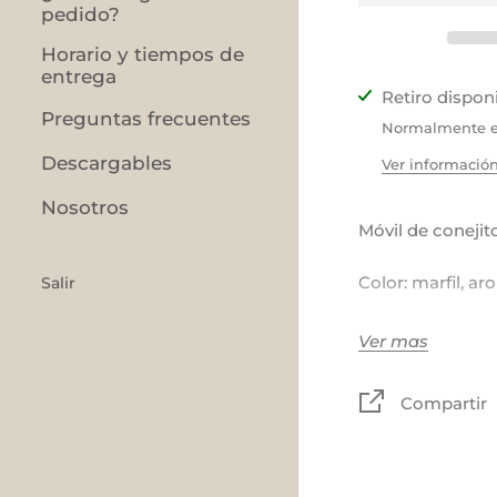
pedido?
Horario y tiempos de
entrega
Retiro dispon
Preguntas frecuentes
Normalmente es
Descargables
Ver información
Nosotros
Móvil de conejit
Color: marfil, ar
Salir
Tela
Ver mas
30x45cm
Compartir
TIEMPO DE PRO
LOS DÍAS DE E