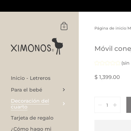
Ir al contenido
Carrito
0
Página de inicio
/
M
Móvil cone
(sin
$ 1,399.00
Inicio - Letreros
Para el bebé
Cantidad
Decoración del
cuarto
Tarjeta de regalo
¿Cómo hago mi