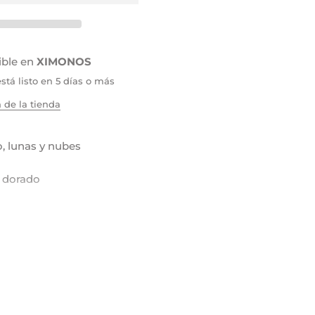
ible en
XIMONOS
tá listo en 5 días o más
 de la tienda
o, lunas y nubes
o dorado
DUCCIÓN 10-12 DÍAS MÁS
NVÍO