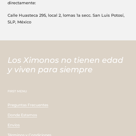
directamente:
Calle Huasteca 295, local 2, lomas 1a secc. San Luis Potosí,
SLP, México
Los Ximonos no tienen edad
y viven para siempre
FIRST MENU
Preguntas Frecuentes
Donde Estamos
Envíos
Términos y Condiciones