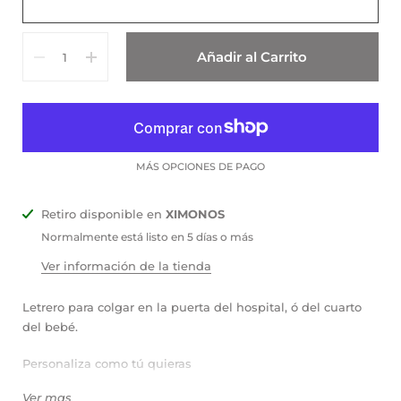
Cantidad
Añadir al Carrito
MÁS OPCIONES DE PAGO
Retiro disponible en
XIMONOS
Normalmente está listo en 5 días o más
Ver información de la tienda
Letrero para colgar en la puerta del hospital, ó del cuarto
del bebé.
Personaliza como tú quieras
Ver mas
Ejemplo de tema: construcción 🚧