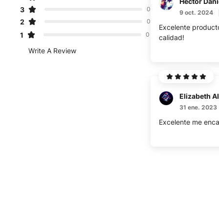
3
0
9 oct. 2024
2
0
Excelente product
1
0
calidad!
Write A Review
Elizabeth A
31 ene. 2023
Excelente me enca