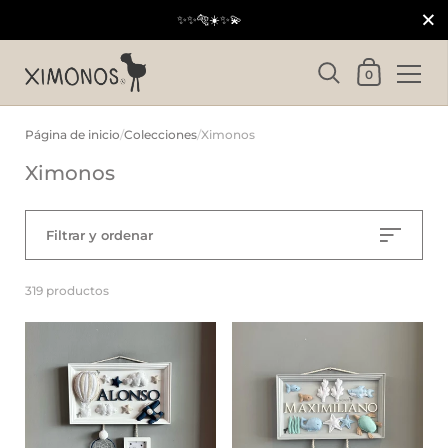
Cerrar
✨✨🐅☀️✨💫
Carrito
0
Ir al contenido
Página de inicio
/
Colecciones
/
Ximonos
Ximonos
Filtrar y ordenar
319 productos