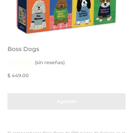
Boss Dogs
(sin reseñas)
$ 449.00
Agotado
El rompecabezas Boss Dogs de 500 piezas de Galison es el