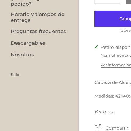
pedido?
Horario y tiempos de
entrega
Preguntas frecuentes
MÁS O
Descargables
Retiro dispon
Nosotros
Normalmente es
Ver información
Salir
Cabeza de Alce p
Medidas: 42x40
Material: Lana/po
Ver mas
Disponible: tiem
Compartir