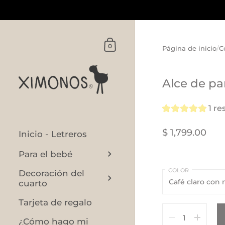
Ir al contenido
Carrito
0
Página de inicio
/
C
Alce de pa
1 re
$ 1,799.00
Inicio - Letreros
Para el bebé
COLOR
Decoración del
cuarto
Tarjeta de regalo
Cantidad
¿Cómo hago mi