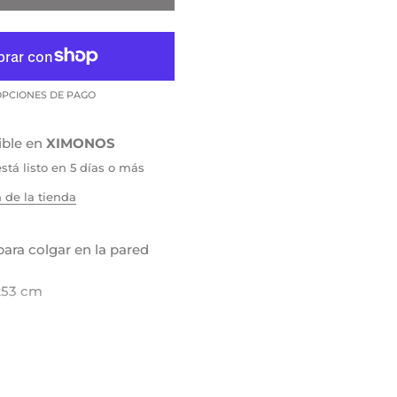
PCIONES DE PAGO
ible en
XIMONOS
tá listo en 5 días o más
 de la tienda
ara colgar en la pared
x53 cm
liéster
po de fabricación 8 días