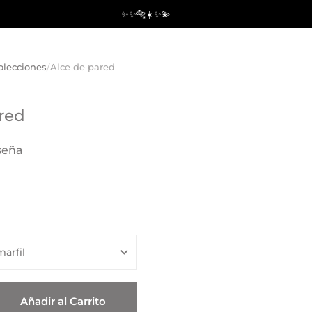
✨✨🐅☀️✨💫
olecciones
/
Alce de pared
red
seña
Añadir al Carrito