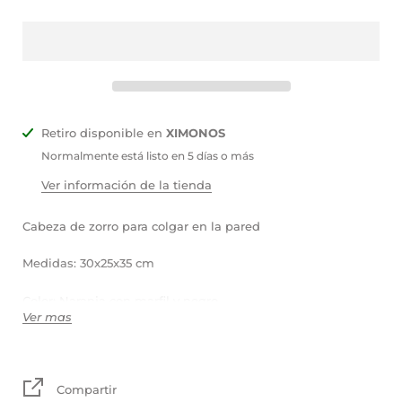
Retiro disponible en
XIMONOS
Normalmente está listo en 5 días o más
Ver información de la tienda
Cabeza de zorro para colgar en la pared
Medidas: 30x25x35 cm
Color: Naranja con marfil y negro
Ver mas
Material: Lana/poliéster
Disponible: tiempo de fabricación 8 días hábiles
Compartir