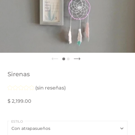
FORMATO
(base
Sirenas
del
letrero)
(sin reseñas)
$ 2,199.00
ESTILO