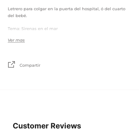
Letrero para colgar en la puerta del hospital, ó del cuarto
del bebé.
Tema: Sirenas en el mar
Ver mas
Colores: gris, menta, lila, salmón y blanco
Madera, tela y mecate.
Compartir
Tamaño:
Tablas: 55 x 21 cm + mecate
Rectangular: 50 x 30 cm + mecate
Click aquí
TIEMPO DE
PRODUCCIÓN
Customer Reviews