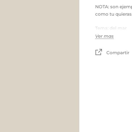
NOTA: son ejemp
como tu quieras
Tema: del mar
Ver mas
colores: a elegir
Compartir
Madera, tela y m
Tamaño:
Tablas: 55 x 21 
Rectangular: 50
TIEMPO DE
PRO