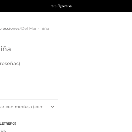
✨✨🐅☀️✨💫
olecciones
/
Del Mar - niña
niña
 reseñas)
LETRERO)
cos