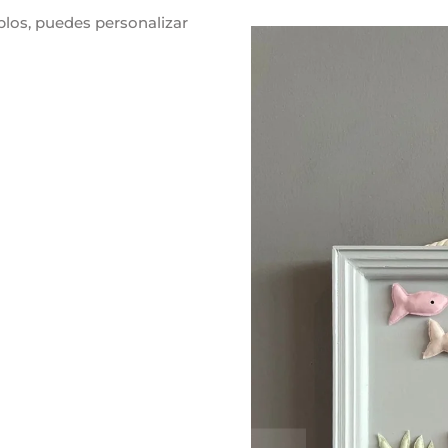
los, puedes personalizar
ecate.
cm + mecate
 x 30 cm + mecate
DUCCIÓN