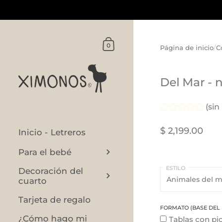
Ir al contenido
FORMATO
(base
Carrito
0
Página de inicio
/
C
del
letrero)
Del Mar - 
(sin
$ 2,199.00
Inicio - Letreros
Para el bebé
ESTILO
Decoración del
cuarto
Tarjeta de regalo
FORMATO (BASE DEL 
¿Cómo hago mi
Tablas con pi