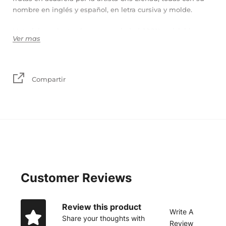
nombre en inglés y español, en letra cursiva y molde.
Material repelente al agua y suciedad, 100% reciclable, no
Ver mas
tóxico.
Edades: 6 meses+
Compartir
Customer Reviews
Review this product
Write A
Share your thoughts with
Review