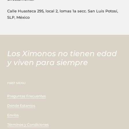
Calle Huasteca 295, local 2, lomas 1a secc. San Luis Potosí,
SLP, México
Los Ximonos no tienen edad
y viven para siempre
FIRST MENU
Preguntas Frecuentes
Donde Estamos
Envíos
Términos y Condiciones