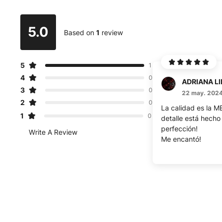
5.0
Based on
1
review
5
1
4
0
3
0
22 may. 202
2
0
La calidad es la 
1
0
detalle está hecho 
perfección!
Write A Review
Me encantó!