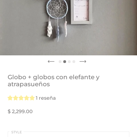
FORMATO
(base
Globo + globos con elefante y
del
atrapasueños
letrero)
1 reseña
$ 2,299.00
STYLE