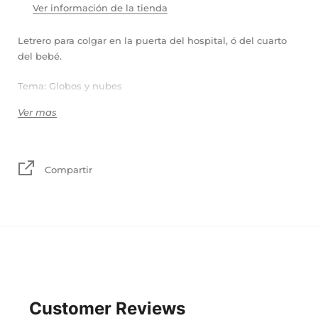
Ver información de la tienda
Letrero para colgar en la puerta del hospital, ó del cuarto
del bebé.
Tema: Globos y nubes
Ver mas
Colores: Gris, blanco, azul bebé
Madera, tela y mecate.
Compartir
Tamaño:
Tablas: 55 x 21 cm + mecate
Rectangular: 50 x 30 cm + mecate
Click aquí
TIEMPO DE
PRODUCCIÓN
Customer Reviews