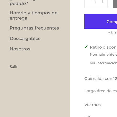
pedido?
Horario y tiempos de
entrega
Preguntas frecuentes
MÁS O
Descargables
Retiro dispon
Nosotros
Normalmente es
Ver información
Salir
Guirnalda con 12
Largo área de es
Largo total 270
Ver mas
Colores: gris / 