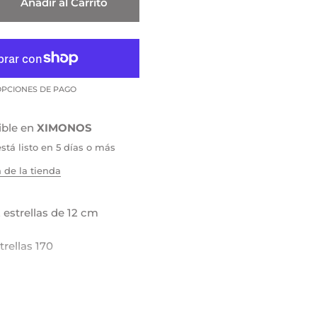
Añadir al Carrito
PCIONES DE PAGO
ible en
XIMONOS
tá listo en 5 días o más
 de la tienda
 estrellas de 12 cm
trellas 170
 cm
blanco / mostaza