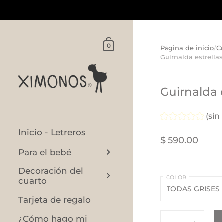
Ir al contenido
Carrito
0
Página de inicio
/
C
Guirnalda estrella
Guirnalda 
(sin
Inicio - Letreros
$ 590.00
Para el bebé
Decoración del
COLOR
cuarto
Tarjeta de regalo
Cantidad
¿Cómo hago mi