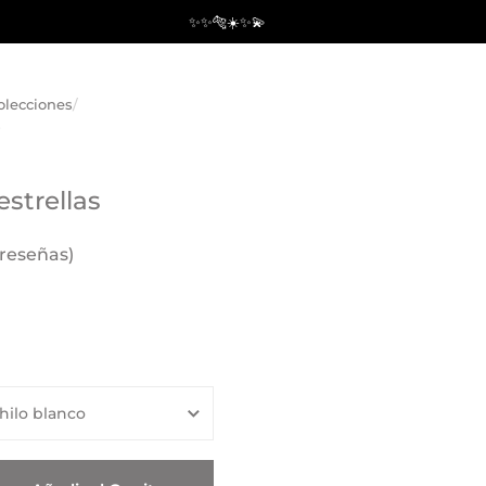
✨✨🐅☀️✨💫
olecciones
/
s
estrellas
 reseñas)