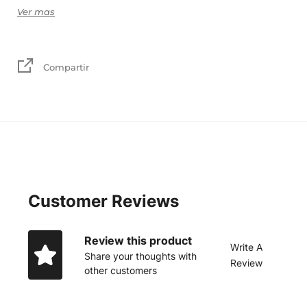
elección.
Ver mas
También puedes elegir la frase y la tipografía solo toma en
cuenta que si es muy larga, el tamaño de la letra
disminuye.
Compartir
Opcional: agrega una medalla de virgen de Guadalupe o
de San Benito de 10cm por $599 más.
Customer Reviews
Review this product
Write A
Share your thoughts with
Review
other customers