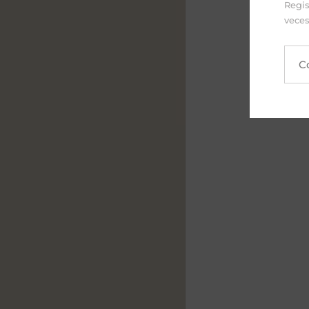
Regis
*moños no inclu
veces