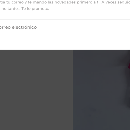
tra tu correo y te mando las novedades primero a ti. A veces segui
idos
 no tanto... Te lo prometo.