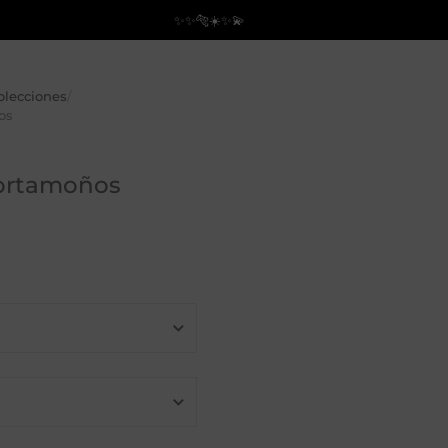
✨✨🐅☀️✨💫
olecciones
/
os
ortamoños