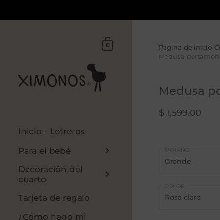
Ir al contenido
Carrito
0
Página de inicio
/
C
Medusa portamoñ
Medusa p
$ 1,599.00
Inicio - Letreros
Para el bebé
TAMAÑO
Decoración del
cuarto
COLOR
Tarjeta de regalo
¿Cómo hago mi