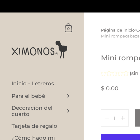
Ir al contenido
Carrito
0
Página de inicio
/
C
Mini rompecabeza
Mini romp
(sin
Inicio - Letreros
$ 0.00
Para el bebé
Decoración del
Cantidad
cuarto
Tarjeta de regalo
¿Cómo hago mi