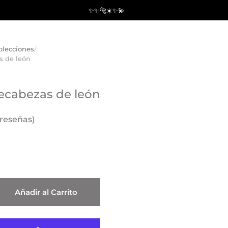
✨✨🐅☀️✨💫
olecciones
/
s de león
ecabezas de león
 reseñas)
Añadir al Carrito