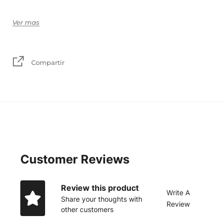
Juego de 6 piezas
Ver mas
Medida: 10 cm de diámetro
Vienen en una cajita de cartón con su etiqueta y las
instrucciones de cuidado
Compartir
Nota: las figuras pueden variar ya que son hechos a mano.
Customer Reviews
Review this product
Write A
Share your thoughts with
Review
other customers