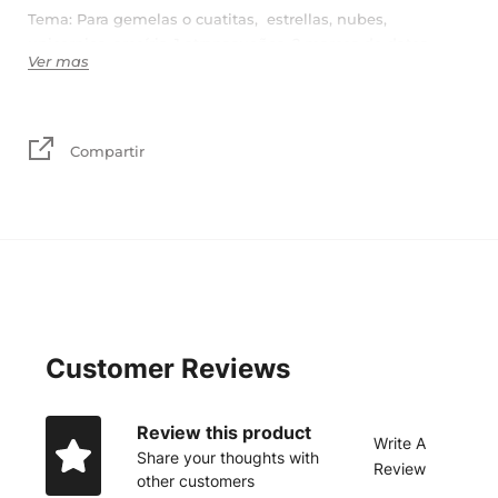
Tema: Para gemelas o cuatitas, estrellas, nubes,
unicornios, arcoíris, 1 atrapasueños, 2 marcos de datos
Ver mas
Colores: Gris, lila y rosa claro, verde menta y blanco
Madera, tela y mecate.
Compartir
Tamaño:
Tablas: 55 x 21 cm + mecate
Rectangular: 50 x 30 cm + mecate
Click aquí
TIEMPO DE
PRODUCCIÓN
Customer Reviews
Review this product
Write A
Share your thoughts with
Review
other customers