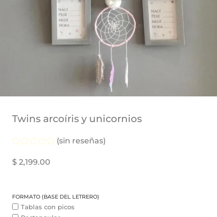
FORMATO
(base
Twins arcoíris y unicornios
del
letrero)
(sin reseñas)
$ 2,199.00
FORMATO (BASE DEL LETRERO)
Tablas con picos