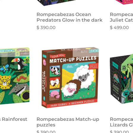
Rompecabezas Ocean
Rompeca
Aña
Predators Glow in the dark
Juliet Ca
$ 390.00
$ 499.00
AGOTADO
AGOTADO
Rainforest
Rompecabezas Match-up
Rompecab
puzzles
Lizards 
$ 390.00
$ 390.00