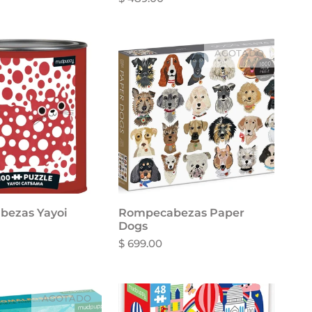
AGOTADO
bezas Yayoi
dir al carrito
Rompecabezas Paper
Dogs
$ 699.00
AGOTADO