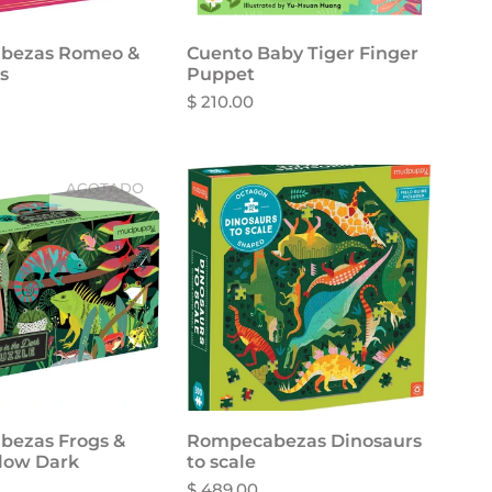
bezas Romeo &
dir al carrito
Cuento Baby Tiger Finger
ts
Puppet
$ 210.00
AGOTADO
ezas Frogs &
Rompecabezas Dinosaurs
Añadir al carrito
Glow Dark
to scale
$ 489.00