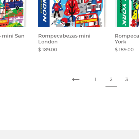
 mini San
carrito
Rompecabezas mini
Rompeca
London
York
$ 189.00
$ 189.00
Anterior
1
2
3