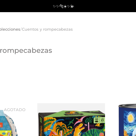
✨✨🐅☀️✨💫
olecciones
/
Cuentos y rompecabezas
 rompecabezas
AGOTADO