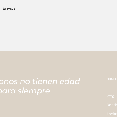
uí
Envíos
.
onos no tienen edad
FIRST
 para siempre
Pregu
Donde
Envío