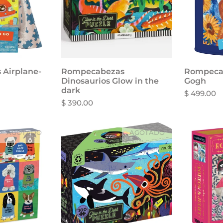
Airplane-
Rompecabezas
Añadir al carrito
Rompecab
Dinosaurios Glow in the
Gogh
dark
$ 499.00
$ 390.00
AGOTADO
AGOTADO