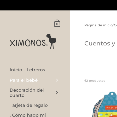
Ir al contenido
Carrito
0
Página de inicio
/
C
Cuentos y
Inicio - Letreros
Para el bebé
62 productos
Decoración del
cuarto
Tarjeta de regalo
¿Cómo hago mi