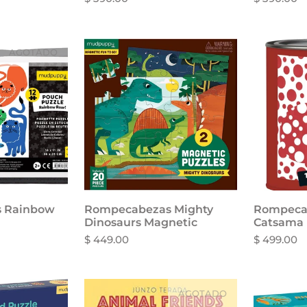
AGOTADO
 Rainbow
Rompecabezas Mighty
Añadir al carrito
Rompeca
Aña
Dinosaurs Magnetic
Catsama
$ 449.00
$ 499.00
AGOTADO