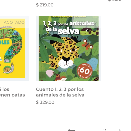
$ 219.00
AGOTADO
AGOTADO
 los
Cuento 1, 2, 3 por los
ienen patas
animales de la selva
$ 329.00
Anterior
1
2
3