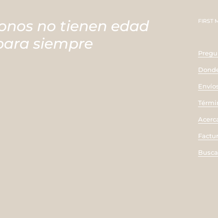
onos no tienen edad
FIRST
 para siempre
Pregu
Donde
Envío
Térmi
Acerc
Factu
Busca