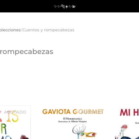
✨✨🐅☀️✨💫
olecciones
/
Cuentos y rompecabezas
 rompecabezas
AGOTADO
AGOTADO