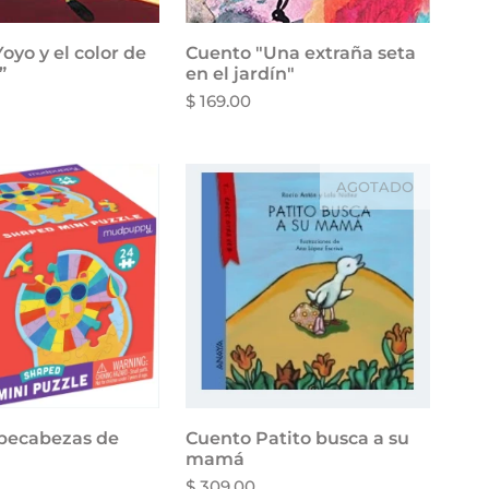
oyo y el color de
dir al carrito
Cuento "Una extraña seta
Añadir al carrito
”
en el jardín"
$ 169.00
AGOTADO
pecabezas de
dir al carrito
Cuento Patito busca a su
mamá
$ 309.00