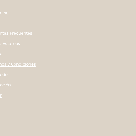
 MENU
ntas Frecuentes
 Estamos
s
nos y Condiciones
a de
ración
r