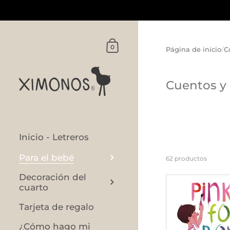
Ir al contenido
Carrito
0
Página de inicio
/
C
Cuentos y
Inicio - Letreros
Para el bebé
62 productos
Decoración del
cuarto
Tarjeta de regalo
¿Cómo hago mi