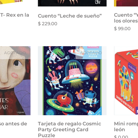
T- Rex en la
Cuento “Y
Aña
Cuento “Leche de sueño”
los olores
$ 229.00
$ 99.00
AGOTADO
AGOTADO
o antes de
Tarjeta de regalo Cosmic
Mini rom
Aña
Party Greeting Card
león
Puzzle
$ 0.00