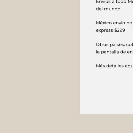
Envíos a todo Mé
del mundo
México envío nor
express $299
Otros países: co
la pantalla de en
Más detalles aq